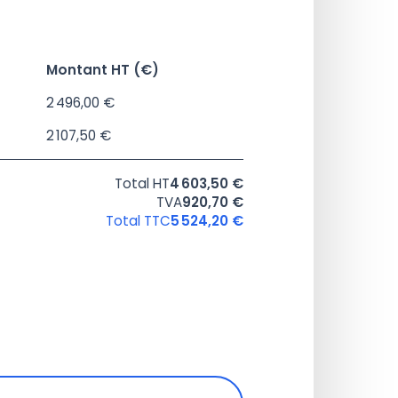
Montant HT (€)
2 496,00 €
2 107,50 €
Total HT
4 603,50 €
TVA
920,70 €
Total TTC
5 524,20 €