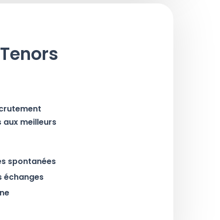
 Tenors
recrutement
s aux meilleurs
res spontanées
os échanges
rne