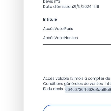
Devis n°
3
Date d'émission
21/5/2024 11:19
Intitulé
Accès
Vatel
Paris
Accès
Vatel
Nantes
Accès valable 12 mois à compter de 
Conditions générales de ventes : ht
ID du devis :
664c6736ff662a8aa91a9