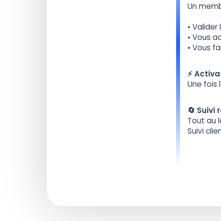
Un membr
• Valider
• Vous ac
• Vous fa
⚡️ Activ
Une fois
🔄 Suivi 
Tout au 
Suivi cli