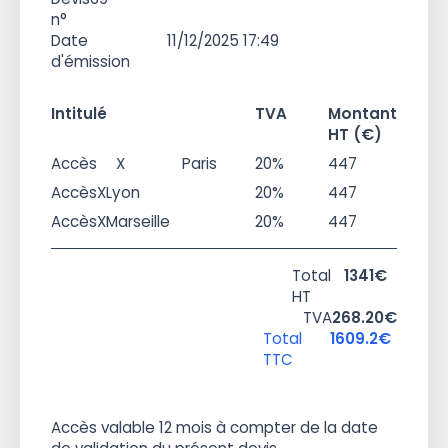
n°
Date
11/12/2025 17:49
d'émission
Intitulé
TVA
Montant
HT (€)
Accès
X
Paris
20%
447
Accès
X
Lyon
20%
447
Accès
X
Marseille
20%
447
Total
1341€
HT
TVA
268.20€
Total
1609.2€
TTC
Accès valable 12 mois à compter de la date