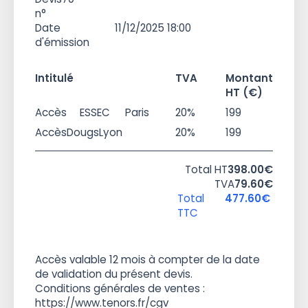
n°
Date
11/12/2025 18:00
d'émission
Intitulé
TVA
Montant
HT (€)
Accès
ESSEC
Paris
20%
199
Accès
Dougs
Lyon
20%
199
Total HT
398.00€
TVA
79.60€
Total
477.60€
TTC
Accès valable 12 mois à compter de la date
de validation du présent devis.
Conditions générales de ventes :
https://www.tenors.fr/cgv