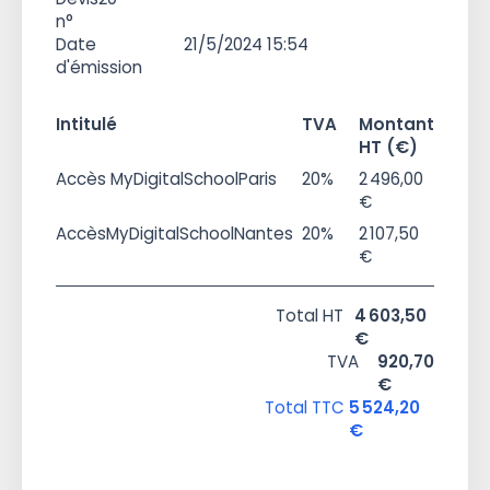
n°
Date
21/5/2024 15:54
d'émission
Intitulé
TVA
Montant
HT (€)
Accès
MyDigitalSchool
Paris
20%
2 496,00
€
Accès
MyDigitalSchool
Nantes
20%
2 107,50
€
Total HT
4 603,50
€
TVA
920,70
€
Total TTC
5 524,20
€