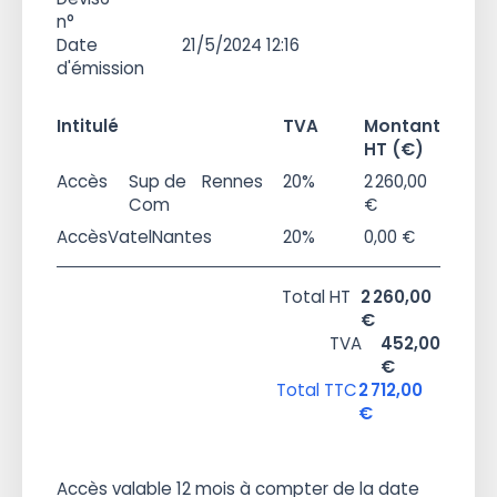
n°
Date
21/5/2024 12:16
d'émission
Intitulé
TVA
Montant
HT (€)
Accès
Sup de
Rennes
20%
2 260,00
Com
€
Accès
Vatel
Nantes
20%
0,00 €
Total HT
2 260,00
€
TVA
452,00
€
Total TTC
2 712,00
€
Accès valable 12 mois à compter de la date