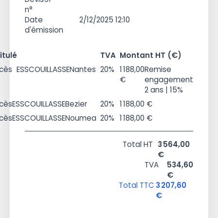
n°
Date
2/12/2025 12:10
d'émission
itulé
TVA
Montant HT (€)
cès
ESSCOUILLASSE
Nantes
20%
1 188,00
Remise
€
engagement
2 ans | 15%
cès
ESSCOUILLASSE
Bezier
20%
1 188,00 €
cès
ESSCOUILLASSE
Noumea
20%
1 188,00 €
Total HT
3 564,00
€
TVA
534,60
€
Total TTC
3 207,60
€