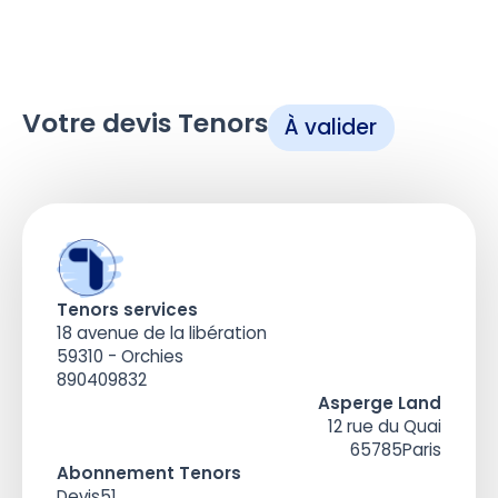
Votre devis Tenors
À valider
Tenors services
18 avenue de la libération
59310 - Orchies
890409832
Asperge Land
12 rue du Quai
65785
Paris
Abonnement Tenors
Devis
51