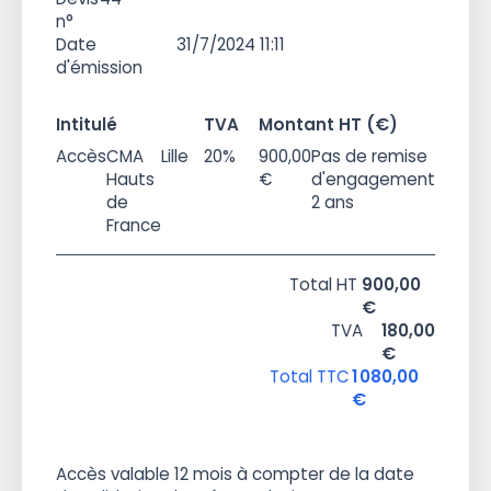
n°
Date
31/7/2024 11:11
d'émission
Intitulé
TVA
Montant HT (€)
Accès
CMA
Lille
20%
900,00
Pas de remise
Hauts
€
d'engagement
de
2 ans
France
Total HT
900,00
€
TVA
180,00
€
Total TTC
1 080,00
€
Accès valable 12 mois à compter de la date