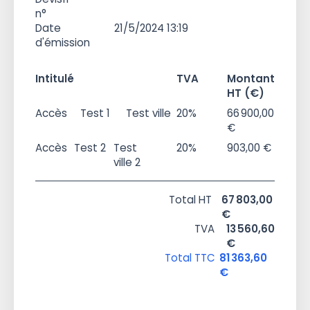
n°
Date
21/5/2024 13:19
d'émission
Intitulé
TVA
Montant
HT (€)
Accès
Test 1
Test ville
20%
66 900,00
€
Accès
Test 2
Test
20%
903,00 €
ville 2
Total HT
67 803,00
€
TVA
13 560,60
€
Total TTC
81 363,60
€