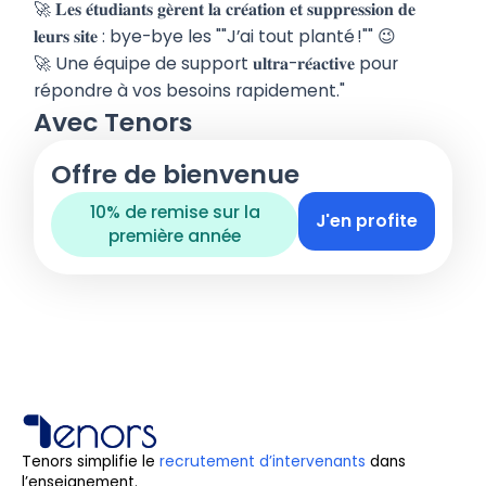
🚀 𝐋𝐞𝐬 𝐞́𝐭𝐮𝐝𝐢𝐚𝐧𝐭𝐬 𝐠𝐞̀𝐫𝐞𝐧𝐭 𝐥𝐚 𝐜𝐫𝐞́𝐚𝐭𝐢𝐨𝐧 𝐞𝐭 𝐬𝐮𝐩𝐩𝐫𝐞𝐬𝐬𝐢𝐨𝐧 𝐝𝐞
𝐥𝐞𝐮𝐫𝐬 𝐬𝐢𝐭𝐞 : bye-bye les ""J’ai tout planté !"" 😉
🚀 Une équipe de support 𝐮𝐥𝐭𝐫𝐚-𝐫𝐞́𝐚𝐜𝐭𝐢𝐯𝐞 pour
répondre à vos besoins rapidement."
Avec Tenors
Offre de bienvenue
10% de remise sur la
J'en profite
première année
Tenors simplifie le
recrutement d’intervenants
dans
l’enseignement.