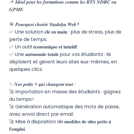
📌 𝑰𝒅𝒆́𝒂𝒍 𝒑𝒐𝒖𝒓 𝒍𝒆𝒔 𝒇𝒐𝒓𝒎𝒂𝒕𝒊𝒐𝒏𝒔 𝒄𝒐𝒎𝒎𝒆 𝒍𝒆𝒔 𝑩𝑻𝑺 𝑵𝑫𝑹𝑪 𝒐𝒖
𝑮𝑷𝑴𝑬.
🎯 𝑷𝒐𝒖𝒓𝒒𝒖𝒐𝒊 𝒄𝒉𝒐𝒊𝒔𝒊𝒓 𝑺𝒕𝒖𝒅𝒂𝒍𝒚𝒂 𝑾𝒆𝒃 ?
✅ Une solution 𝐜𝐥𝐞́ 𝐞𝐧 𝐦𝐚𝐢𝐧 : plus de stress, plus de
perte de temps.
✅ Un outil 𝐞́𝐜𝐨𝐧𝐨𝐦𝐢𝐪𝐮𝐞 𝐞𝐭 𝐢𝐧𝐭𝐮𝐢𝐭𝐢𝐟.
✅ Une 𝐚𝐮𝐭𝐨𝐧𝐨𝐦𝐢𝐞 𝐭𝐨𝐭𝐚𝐥𝐞 pour vos étudiants : ils
déploient et gèrent leurs sites eux-mêmes, en
quelques clics.
✨ 𝑵𝒐𝒔 𝒑𝒆𝒕𝒊𝒕𝒔 + 𝒒𝒖𝒊 𝒄𝒉𝒂𝒏𝒈𝒆𝒏𝒕 𝒕𝒐𝒖𝒕 :
🚀 Importation en masse des étudiants : gagnez
du temps !
🚀 Génération automatique des mots de passe,
avec envoi direct par email.
🚀 Mise à disposition de 𝐦𝐨𝐝𝐞̀𝐥𝐞𝐬 𝐝𝐞 𝐬𝐢𝐭𝐞𝐬 𝐩𝐫𝐞̂𝐭𝐬 𝐚̀
𝐥’𝐞𝐦𝐩𝐥𝐨𝐢.