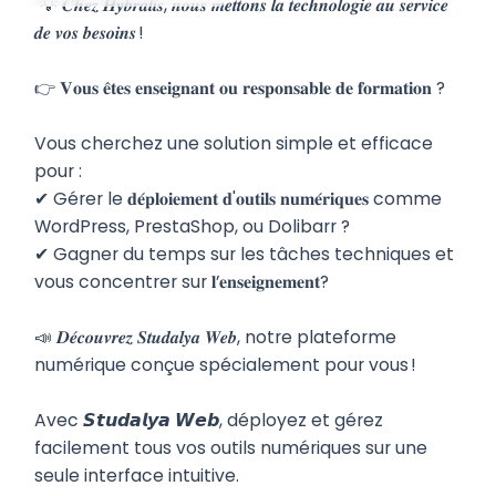
"💡 𝑪𝒉𝒆𝒛 𝑯𝒚𝒃𝒓𝒂𝒍𝒊𝒔, 𝒏𝒐𝒖𝒔 𝒎𝒆𝒕𝒕𝒐𝒏𝒔 𝒍𝒂 𝒕𝒆𝒄𝒉𝒏𝒐𝒍𝒐𝒈𝒊𝒆 𝒂𝒖 𝒔𝒆𝒓𝒗𝒊𝒄𝒆
𝒅𝒆 𝒗𝒐𝒔 𝒃𝒆𝒔𝒐𝒊𝒏𝒔 !
👉 𝐕𝐨𝐮𝐬 𝐞̂𝐭𝐞𝐬 𝐞𝐧𝐬𝐞𝐢𝐠𝐧𝐚𝐧𝐭 𝐨𝐮 𝐫𝐞𝐬𝐩𝐨𝐧𝐬𝐚𝐛𝐥𝐞 𝐝𝐞 𝐟𝐨𝐫𝐦𝐚𝐭𝐢𝐨𝐧 ?
Vous cherchez une solution simple et efficace
pour :
✔ Gérer le 𝐝𝐞́𝐩𝐥𝐨𝐢𝐞𝐦𝐞𝐧𝐭 𝐝'𝐨𝐮𝐭𝐢𝐥𝐬 𝐧𝐮𝐦𝐞́𝐫𝐢𝐪𝐮𝐞𝐬 comme
WordPress, PrestaShop, ou Dolibarr ?
✔ Gagner du temps sur les tâches techniques et
vous concentrer sur 𝐥’𝐞𝐧𝐬𝐞𝐢𝐠𝐧𝐞𝐦𝐞𝐧𝐭?
📣 𝑫𝒆́𝒄𝒐𝒖𝒗𝒓𝒆𝒛 𝑺𝒕𝒖𝒅𝒂𝒍𝒚𝒂 𝑾𝒆𝒃, notre plateforme
numérique conçue spécialement pour vous !
Avec 𝙎𝙩𝙪𝙙𝙖𝙡𝙮𝙖 𝙒𝙚𝙗, déployez et gérez
facilement tous vos outils numériques sur une
seule interface intuitive.