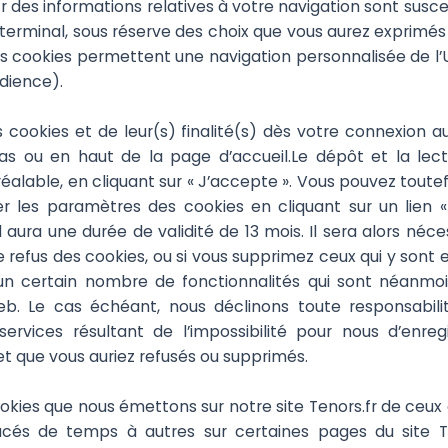
s.fr des informations relatives à votre navigation sont sus
re terminal, sous réserve des choix que vous aurez exprim
cookies permettent une navigation personnalisée de l’Ut
udience).
s cookies et de leur(s) finalité(s) dès votre connexion au
s ou en haut de la page d’accueil.Le dépôt et la lect
lable, en cliquant sur « J’accepte ». Vous pouvez toutef
er les paramètres des cookies en cliquant sur un lien «
rd aura une durée de validité de 13 mois. Il sera alors né
e refus des cookies, ou si vous supprimez ceux qui y sont
’un certain nombre de fonctionnalités qui sont néanmo
eb. Le cas échéant, nous déclinons toute responsabili
vices résultant de l’impossibilité pour nous d’enreg
t que vous auriez refusés ou supprimés.
cookies que nous émettons sur notre site Tenors.fr de ceux 
cés de temps à autres sur certaines pages du site Te