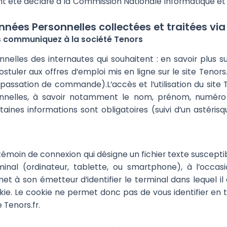
ent été déclaré à la Commission Nationale Informatique et L
nnées Personnelles collectées et traitées via 
s communiquez à la société Tenors
elles des internautes qui souhaitent : en savoir plus sur
ostuler aux offres d’emploi mis en ligne sur le site Tenors
e passation de commande).L’accès et l’utilisation du site T
nnelles, à savoir notamment le nom, prénom, numéro 
taines informations sont obligatoires (suivi d’un astéri
n témoin de connexion qui désigne un fichier texte suscept
inal (ordinateur, tablette, ou smartphone), à l’occasi
et à son émetteur d’identifier le terminal dans lequel il
ie. Le cookie ne permet donc pas de vous identifier en tan
 Tenors.fr.