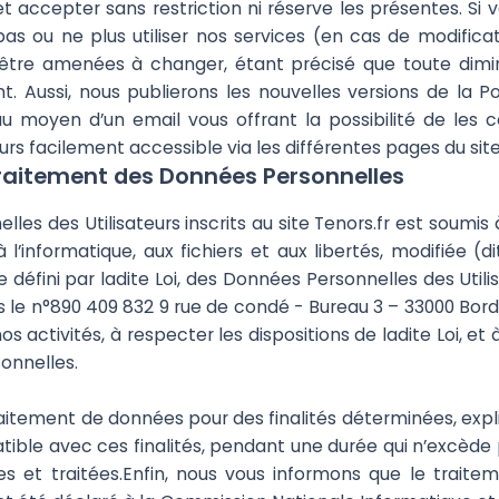
t accepter sans restriction ni réserve les présentes. Si
as ou ne plus utiliser nos services (en cas de modifica
 être amenées à changer, étant précisé que toute diminu
Aussi, nous publierons les nouvelles versions de la Poli
au moyen d’un email vous offrant la possibilité de les c
ours facilement accessible via les différentes pages du site
traitement des Données Personnelles
es des Utilisateurs inscrits au site Tenors.fr est soumis à
 l’informatique, aux fichiers et aux libertés, modifiée (d
défini par ladite Loi, des Données Personnelles des Utilis
 le n°890 409 832 9 rue de condé - Bureau 3 – 33000 Bord
activités, à respecter les dispositions de ladite Loi, et à
onnelles.
itement de données pour des finalités déterminées, explic
ble avec ces finalités, pendant une durée qui n’excède p
ées et traitées.Enfin, nous vous informons que le trai