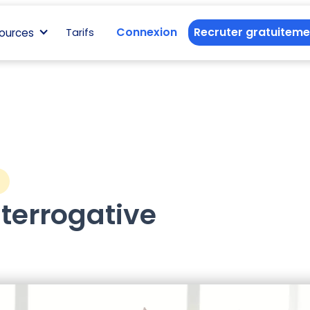
Connexion
Recruter gratuiteme
ources
Tarifs
s
terrogative