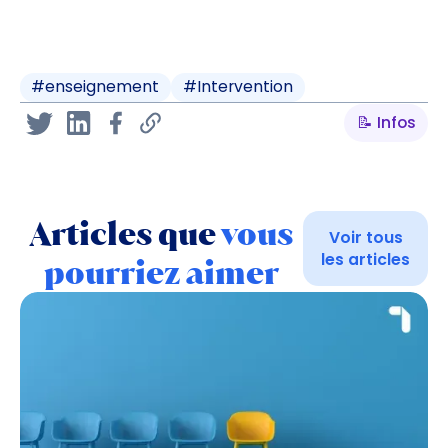
#
enseignement
#
Intervention
📝 Infos
Articles que
vous
Voir tous
les articles
pourriez aimer