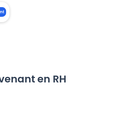
nt
rvenant en RH