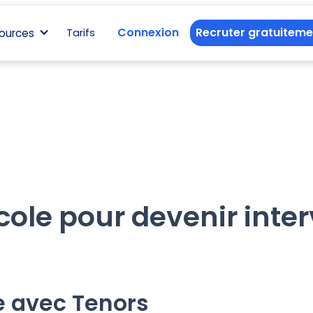
Connexion
Recruter gratuiteme
ources
Tarifs
cole pour devenir inte
e avec Tenors