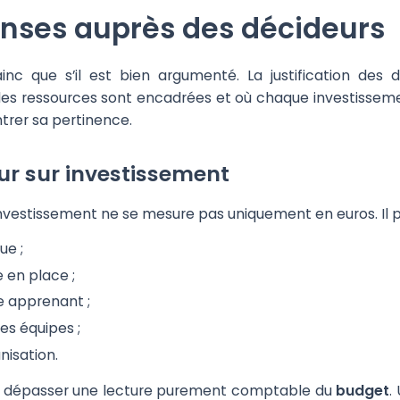
penses auprès des décideurs
c que s’il est bien argumenté. La justification des
s ressources sont encadrées et où chaque investissement
ntrer sa pertinence.
our sur investissement
nvestissement ne se mesure pas uniquement en euros. Il pe
ue ;
 en place ;
e apprenant ;
s équipes ;
nisation.
e dépasser une lecture purement comptable du
budget
.