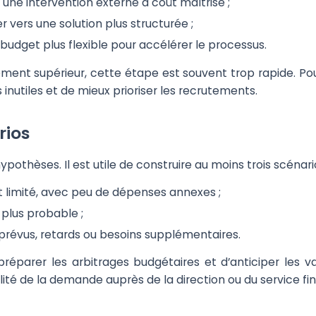
r une intervention externe à coût maîtrisé ;
r vers une solution plus structurée ;
budget plus flexible pour accélérer le processus.
ent supérieur, cette étape est souvent trop rapide. Pour
inutiles et de mieux prioriser les recrutements.
rios
othèses. Il est utile de construire au moins trois scénario
 limité, avec peu de dépenses annexes ;
 plus probable ;
mprévus, retards ou besoins supplémentaires.
arer les arbitrages budgétaires et d’anticiper les var
bilité de la demande auprès de la direction ou du service fi