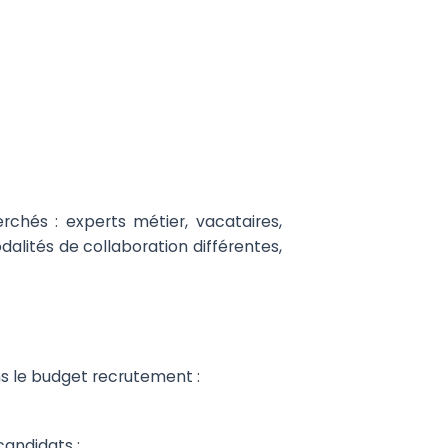
herchés : experts métier, vacataires,
alités de collaboration différentes,
ans le budget recrutement :
candidats ;