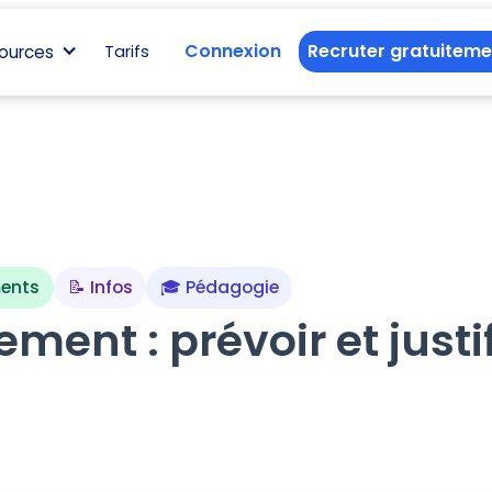
Connexion
Recruter gratuiteme
ources
Tarifs
ments
📝 Infos
🎓 Pédagogie
ment : prévoir et justif