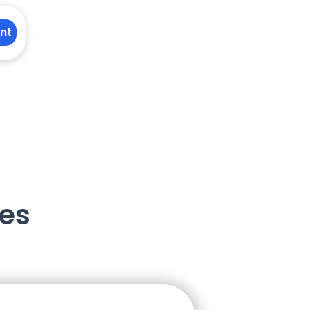
nt
nes