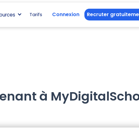
Connexion
Recruter gratuiteme
ources
Tarifs
venant à MyDigitalScho