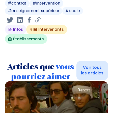
#
contrat
#
Intervention
#
enseignement supérieur
#
école
📝 Infos
👨‍🏫 Intervenants
🏫 Établissements
Articles que
vous
Voir tous
les articles
pourriez aimer