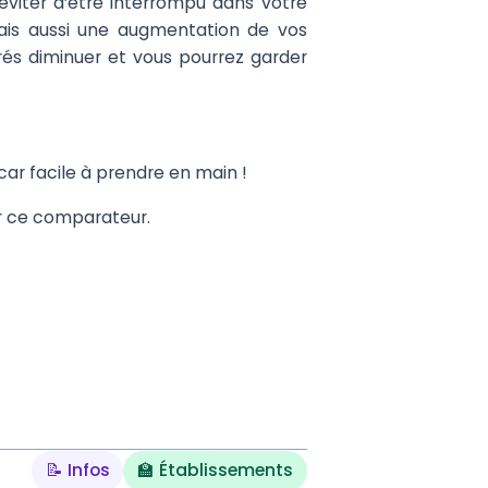
éviter d’être interrompu dans votre
mais aussi une augmentation de vos
és diminuer et vous pourrez garder
car facile à prendre en main !
ter ce comparateur.
📝 Infos
🏫 Établissements