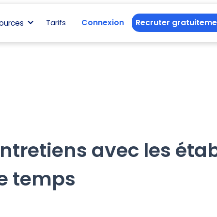
Connexion
Recruter gratuiteme
ources
Tarifs
entretiens avec les ét
de temps