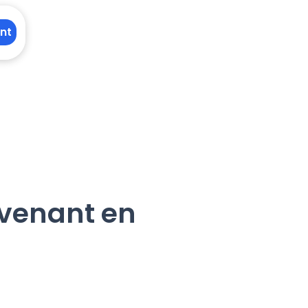
nt
rvenant en