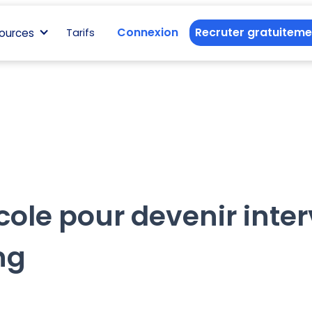
Connexion
Recruter gratuiteme
ources
Tarifs
cole pour devenir inte
ng