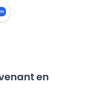
nt
rvenant en