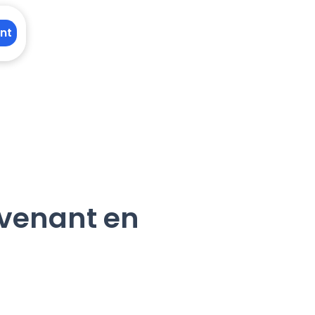
nt
rvenant en