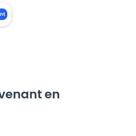
nt
rvenant en