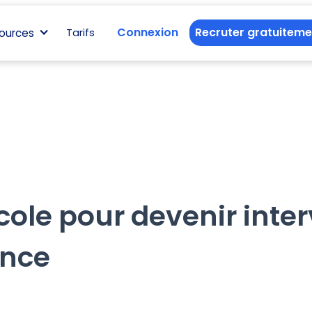
Connexion
Recruter gratuiteme
ources
Tarifs
cole pour devenir inte
ance