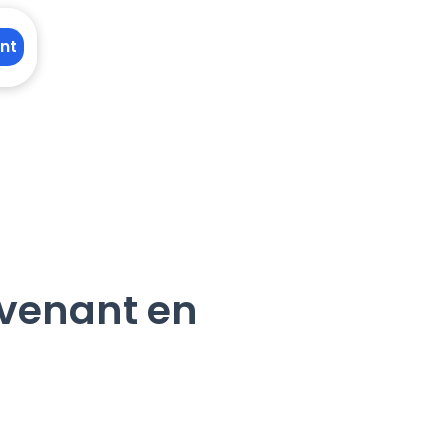
nt
rvenant en