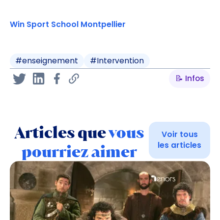
Win Sport School Montpellier
#
enseignement
#
Intervention
📝 Infos
Articles que
vous
Voir tous
les articles
pourriez aimer