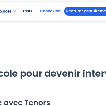
Connexion
Recruter gratuiteme
ources
Tarifs
cole pour devenir inte
e avec Tenors