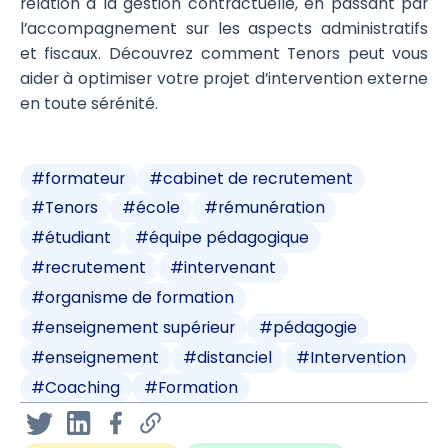
relation à la gestion contractuelle, en passant par
l’accompagnement sur les aspects administratifs
et fiscaux. Découvrez comment Tenors peut vous
aider à optimiser votre projet d’intervention externe
en toute sérénité.
#
formateur
#
cabinet de recrutement
#
Tenors
#
école
#
rémunération
#
étudiant
#
équipe pédagogique
#
recrutement
#
intervenant
#
organisme de formation
#
enseignement supérieur
#
pédagogie
#
enseignement
#
distanciel
#
Intervention
#
Coaching
#
Formation