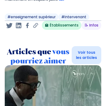
#
enseignement supérieur
#
intervenant
🏫 Établissements
📝 Infos
Articles que
vous
Voir tous
les articles
pourriez aimer