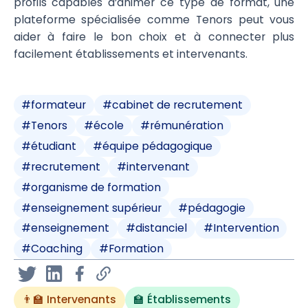
profils capables d’animer ce type de format, une
plateforme spécialisée comme Tenors peut vous
aider à faire le bon choix et à connecter plus
facilement établissements et intervenants.
#
formateur
#
cabinet de recrutement
#
Tenors
#
école
#
rémunération
#
étudiant
#
équipe pédagogique
#
recrutement
#
intervenant
#
organisme de formation
#
enseignement supérieur
#
pédagogie
#
enseignement
#
distanciel
#
Intervention
#
Coaching
#
Formation
👨‍🏫 Intervenants
🏫 Établissements