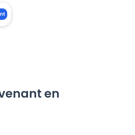
nt
rvenant en