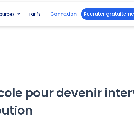
Connexion
Recruter gratuiteme
ources
Tarifs
cole pour devenir inte
bution