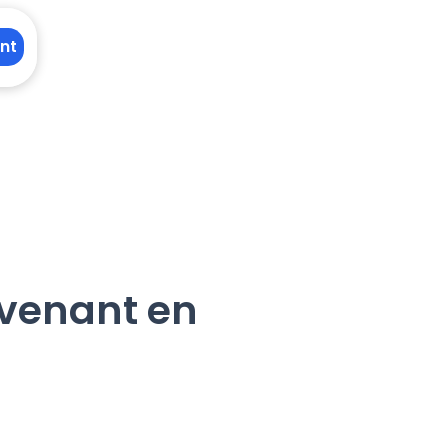
nt
rvenant en