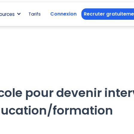
Connexion
Recruter gratuiteme
ources
Tarifs
cole pour devenir inte
ucation/formation