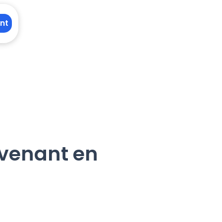
nt
rvenant en