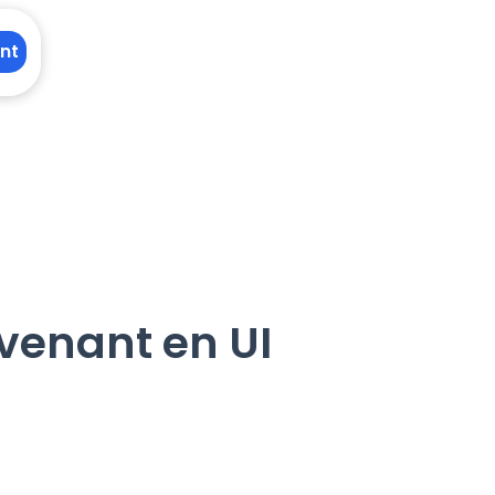
nt
rvenant en UI