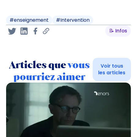
#
enseignement
#
Intervention
📝 Infos
Articles que
vous
Voir tous
les articles
pourriez aimer