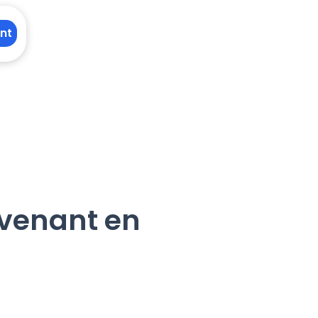
nt
rvenant en