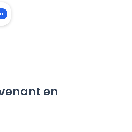
nt
rvenant en