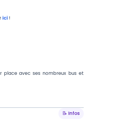
er
ici
!
sur place avec ses nombreux bus et
📝 Infos