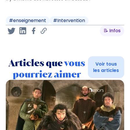
#
enseignement
#
Intervention
📝 Infos
Articles que
vous
Voir tous
les articles
pourriez aimer